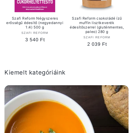
Szafi Reform Négyszeres
Szafi Reform csokoládé ízű
erősségű édesítő (negyedannyi
muffin lisztkeverék
1:4) 500 g
édesítőszerrel (gluténmentes,
paleo) 280 g
SZAFI REFORM
Forgalmazó:
SZAFI REFORM
Forgalmazó:
Normál
3 540 Ft
Normál
2 039 Ft
ár
ár
Kiemelt kategóriáink