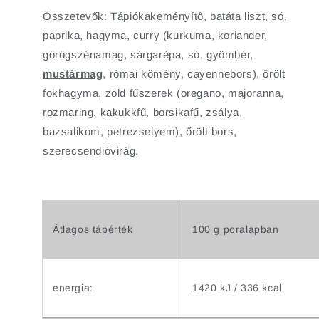
Összetevők: Tápiókakeményítő, batáta liszt, só,
paprika, hagyma, curry (kurkuma, koriander,
görögszénamag, sárgarépa, só, gyömbér,
mustármag
, római kömény, cayennebors), őrölt
fokhagyma, zöld fűszerek (oregano, majoranna,
rozmaring, kakukkfű, borsikafű, zsálya,
bazsalikom, petrezselyem), őrölt bors,
szerecsendióvirág.
Átlagos tápérték
100 g poralapban
energia:
1420 kJ / 336 kcal