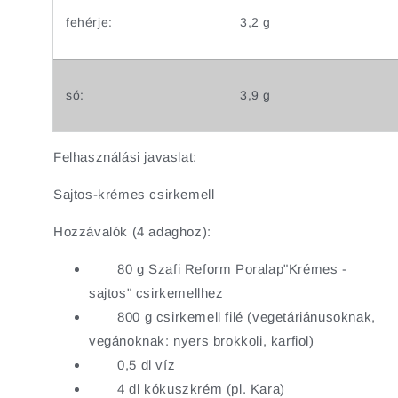
fehérje:
3,2 g
só:
3,9 g
Felhasználási javaslat:
Sajtos-krémes csirkemell
Hozzávalók (4 adaghoz):
80 g Szafi Reform Poralap"Krémes -
sajtos" csirkemellhez
800 g csirkemell filé (vegetáriánusoknak,
vegánoknak: nyers brokkoli, karfiol)
0,5 dl víz
4 dl kókuszkrém (pl. Kara)