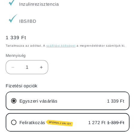
Inzulinrezisztencia
IBS/IBD
Normál
1 339 Ft
ár
Tartalmazza az adókat. A
szállítási költséget
a megrendeléskor számítjuk ki.
Mennyiség
Szafi
Szafi
Reform
Reform
Poralap
Poralap
Fizetési opciók
&quot;Krémes
&quot;Krémes
-
-
sajtos&quot;
sajtos&quot;
Egyszeri vásárlás
1 339 Ft
csirkemellhez
csirkemellhez
(gluténmentes)
(gluténmentes)
80
80
Feliratkozás
1 272 Ft
1 339 Ft
SPÓROLJ 5%-OT
g
g
mennyiségének
mennyiségének