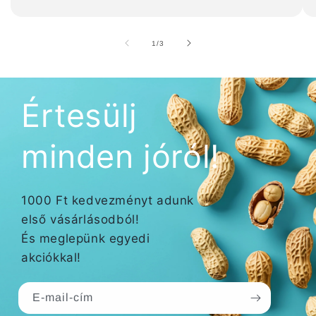
/
1
/
3
Értesülj
minden jóról!
1000 Ft kedvezményt adunk
első vásárlásodból!
És meglepünk egyedi
akciókkal!
E-mail-cím