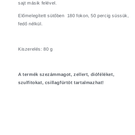
sajt másik felével.
Előmelegített sütőben 180 fokon, 50 percig süssük,
fedő nélkül.
Kiszerelés: 80 g
A termék szezámmagot, zellert, dióféléket,
szulfitokat, csillagfürtöt tartalmazhat!
tejszínes csirke