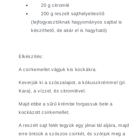
20 g citromlé
200 g reszelt sajthelyettesítő
(tejfogyasztóknak hagyományos sajttal is
készíthető, de akár el is hagyható)
Elkészítés:
A csirkemellet vágjuk kis kockákra.
Keverjük ki a szószalapot, a kókuszkrémmel (pl.
Kara), a vízzel, és citromlével.
Majd ebbe a sűrű krémbe forgassuk bele a
kockázott csirkemellet.
A reszelt sajt felét tegyük egy jénai tál aljára, majd
erre öntsük a szószos csirkét, és szórjuk meg a