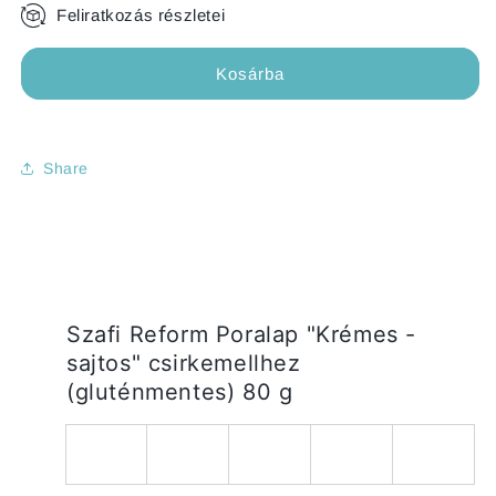
Feliratkozás részletei
csökkentése
növelése
2 Havi feliratkozás
Negyedéves feliratkozás
Havi feliratkozás
Kosárba
Share
Szafi Reform Poralap "Krémes -
sajtos" csirkemellhez
(gluténmentes) 80 g