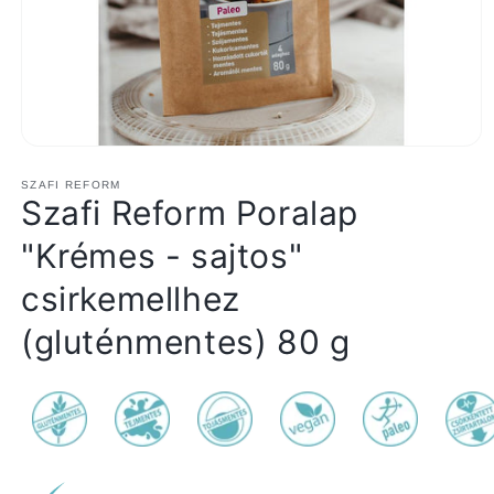
1.
médiafájl
megnyitása
SZAFI REFORM
Szafi Reform Poralap
a
modális
párbeszédpanelen
"Krémes - sajtos"
csirkemellhez
(gluténmentes) 80 g