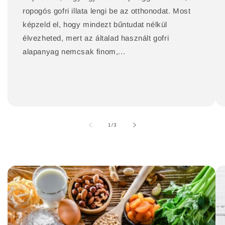
ropogós gofri illata lengi be az otthonodat. Most
képzeld el, hogy mindezt bűntudat nélkül
élvezheted, mert az általad használt gofri
alapanyag nemcsak finom,...
/
1
/
3