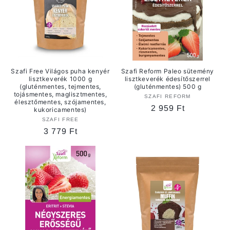
Szafi Free Világos puha kenyér
Szafi Reform Paleo sütemény
lisztkeverék 1000 g
lisztkeverék édesítőszerrel
(gluténmentes, tejmentes,
(gluténmentes) 500 g
tojásmentes, maglisztmentes,
SZAFI REFORM
Forgalmazó:
élesztőmentes, szójamentes,
Normál
2 959 Ft
kukoricamentes)
ár
SZAFI FREE
Forgalmazó:
Normál
3 779 Ft
ár