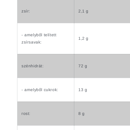
zsír:
2,1 g
- amelyből telített
1,2 g
zsírsavak:
szénhidrát:
72 g
- amelyből cukrok:
13 g
rost:
8 g